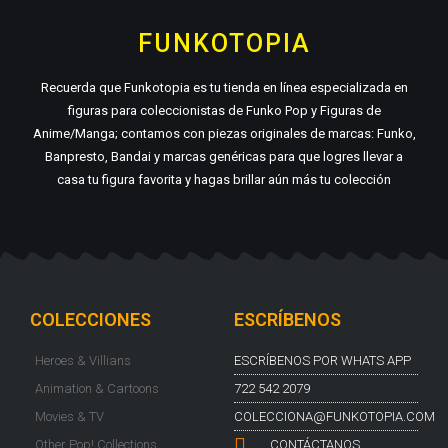
FUNKOTOPIA
Recuerda que Funkotopia es tu tienda en línea especializada en
figuras para coleccionistas de Funko Pop y Figuras de
Anime/Manga; contamos con piezas originales de marcas: Funko,
Banpresto, Bandai y marcas genéricas para que logres llevar a
casa tu figura favorita y hagas brillar aún más tu colección
COLECCIONES
ESCRÍBENOS
Heroes & Villians
ESCRÍBENOS POR WHATS APP
Animation & Cartoons
722 542 2079
Movies & TV
COLECCIONA@FUNKOTOPIA.COM
Other Pop! Collections
CONTÁCTANOS