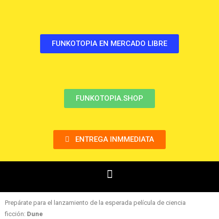
FUNKOTOPIA EN MERCADO LIBRE
FUNKOTOPIA.SHOP
ENTREGA INMMEDIATA
Prepárate para el lanzamiento de la esperada película de ciencia
ficción:
Dune