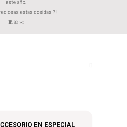
este año.
reciosas estas cosidas ?!
🧵🎀✂️
ACCESORIO EN ESPECIAL