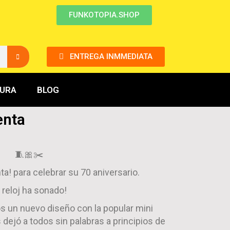
FUNKOTOPIA.SHOP
ENTREGA INMMEDIATA
GURA
BLOG
enta
🧵🎀✂️
ta! para celebrar su 70 aniversario.
l reloj ha sonado!
s un nuevo diseño con la popular mini
 dejó a todos sin palabras a principios de