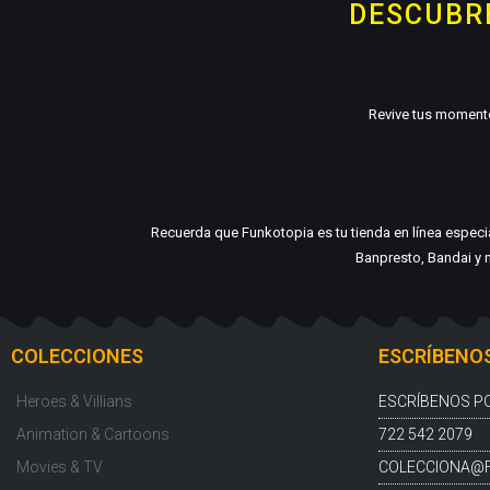
DESCUBRE
Revive tus momento
Recuerda que Funkotopia es tu tienda en línea espec
Banpresto, Bandai y m
COLECCIONES
ESCRÍBENO
Heroes & Villians
ESCRÍBENOS P
Animation & Cartoons
722 542 2079
Movies & TV
COLECCIONA@