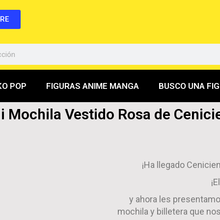
BRE
KO POP
FIGURAS ANIME MANGA
BUSCO UNA FI
i Mochila Vestido Rosa de Cenici
¡Ha llegado Cenicien
¡E
y ahora les presentamo
mochila y billetera que nos