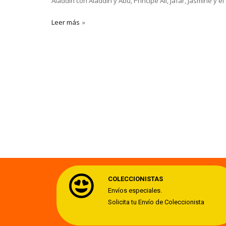
Aladdin con Aladdin y Abu, Principe Ali, Jafar, Jasmine y el
Leer más
COLECCIONISTAS
Envíos especiales.
Solicita tu Envío de Coleccionista