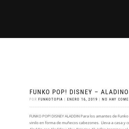
FUNKO POP! DISNEY – ALADINO
POR
FUNKOTOPIA
|
ENERO 16, 2019
|
NO HAY COME
FUNKO POP! DISNEY ALADDIN Para los amantes de Funko Po
vinilo en forma de muñecos cabezones. Lleva a casa y 