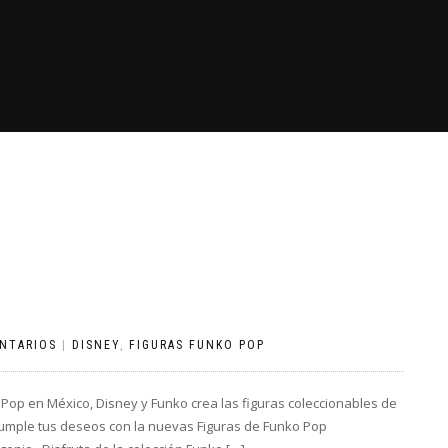
NTARIOS
|
DISNEY
,
FIGURAS FUNKO POP
p en México, Disney y Funko crea las figuras coleccionables de
cumple tus deseos con la nuevas Figuras de Funko Pop