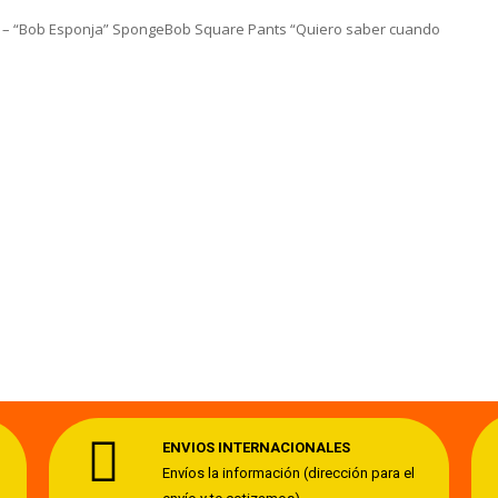
 “Bob Esponja” SpongeBob Square Pants “Quiero saber cuando
ENVIOS INTERNACIONALES
Envíos la información (dirección para el