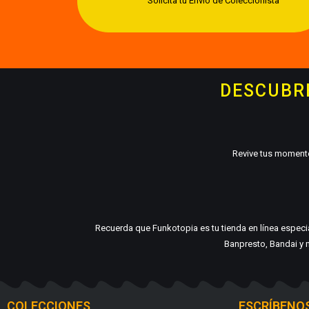
Solicita tu Envío de Coleccionista
DESCUBRE
Revive tus momento
Recuerda que Funkotopia es tu tienda en línea espec
Banpresto, Bandai y m
COLECCIONES
ESCRÍBENO