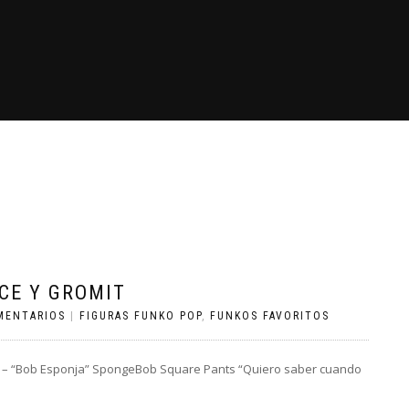
CE Y GROMIT
MENTARIOS
|
FIGURAS FUNKO POP
,
FUNKOS FAVORITOS
 “Bob Esponja” SpongeBob Square Pants “Quiero saber cuando