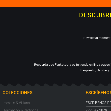
DESCUBRE
Revive tus momento
Recuerda que Funkotopia es tu tienda en línea espec
Banpresto, Bandai y m
COLECCIONES
ESCRÍBENO
Heroes & Villians
ESCRÍBENOS P
Animation & Cartoons
722 542 2079