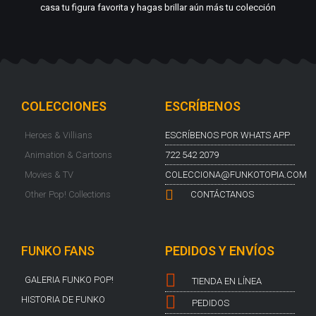
casa tu figura favorita y hagas brillar aún más tu colección
COLECCIONES
ESCRÍBENOS
Heroes & Villians
ESCRÍBENOS POR WHATS APP
Animation & Cartoons
722 542 2079
Movies & TV
COLECCIONA@FUNKOTOPIA.COM
Other Pop! Collections
CONTÁCTANOS
FUNKO FANS
PEDIDOS Y ENVÍOS
GALERIA FUNKO POP!
TIENDA EN LÍNEA
HISTORIA DE FUNKO
PEDIDOS