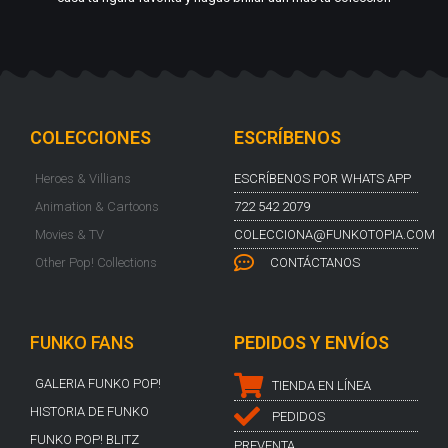
COLECCIONES
ESCRÍBENOS
Heroes & Villians
ESCRÍBENOS POR WHATS APP
Animation & Cartoons
722 542 2079
Movies & TV
COLECCIONA@FUNKOTOPIA.COM
Other Pop! Collections
CONTÁCTANOS
FUNKO FANS
PEDIDOS Y ENVÍOS
GALERIA FUNKO POP!
TIENDA EN LÍNEA
HISTORIA DE FUNKO
PEDIDOS
FUNKO POP! BLITZ
PREVENTA