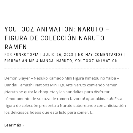
YOUTOOZ ANIMATION: NARUTO –
FIGURA DE COLECCIÓN NARUTO
RAMEN
POR
FUNKOTOPIA
|
JULIO 26, 2023
|
NO HAY COMENTARIOS
|
FIGURAS ANIME & MANGA
,
NARUTO
,
YOUTOOZ ANIMATION
Demon Slayer – Nesuko Kamado Mini Figura Kimetsu no Yaiba –
Bandai Tamashii Nations Mini FiguArts Naruto comiendo ramen.
¡Naruto se quita la chaqueta y las sandalias para disfrutar
cómodamente de su taza de ramen favorita! «¡Itadakimasu!» Esta
figura de colección presenta a Naruto saboreando con anticipación
los deliciosos fideos que está listo para comer. […]
Leer más