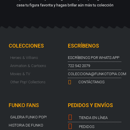
casa tu figura favorita y hagas brillar aún más tu colección
COLECCIONES
ESCRÍBENOS
Heroes & Villians
ESCRÍBENOS POR WHATS APP
Animation & Cartoons
722 542 2079
Movies & TV
COLECCIONA@FUNKOTOPIA.COM
Other Pop! Collections
CONTÁCTANOS
FUNKO FANS
PEDIDOS Y ENVÍOS
GALERIA FUNKO POP!
TIENDA EN LÍNEA
HISTORIA DE FUNKO
PEDIDOS